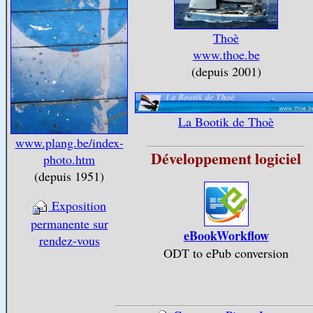
Thoè
www.thoe.be
(depuis 2001)
La Bootik de Thoè
www.plang.be/index-
Développement logiciel
photo.htm
(depuis 1951)
Exposition
permanente sur
eBookWorkflow
rendez-vous
ODT to ePub conversion