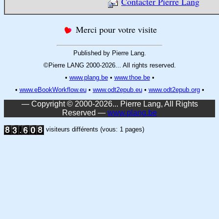
Contacter Pierre Lang
Merci pour votre visite
Published by Pierre Lang.
©Pierre LANG 2000-2026... All rights reserved.
•
www.plang.be
•
www.thoe.be
•
•
www.eBookWorkflow.eu
•
www.odt2epub.eu
•
www.odt2epub.org
•
— Copyright © 2000-2026... Pierre Lang, All Rights
Reserved —
www.plang.be
visiteurs différents (vous: 1 pages)