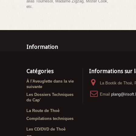
alias Tournesol, Madame Zigzag, Mister Cook,
etc.
Information
Catégories
Informations sur l
À l'Aveuglette dans la vie
La Bootik de Thoè, 
suivante
Email
plang@irisoft
Les Dossiers Techniques
du Cap'
La Route de Thoè
Compilations techniques
Les CD/DVD de Thoè