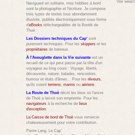
Voir
www.t
Naviguant en solitaire, mes hobbies à bord
sont la photographie et l'écriture. Je compose
trois types de textes tous abondamment
illustrés, publiés électroniquement sous forme
d'
eBooks
téléchargeables de la Bootik de
Thoè :
Les Dossiers techniques du Cap'
sont
purement techniques. Pour les
skippers
et les
propriétaires
de bateaux.
À l'Aveuglette dans la Vie suivante
est un
recueil de ce qui peut passe par la tête d'un
voyageur au long cours : Voyage, liberté,
découverte, nature, balades, rencontres,
humour et états d'âmes... Pour les
rêveurs
,
qu'ils soient
terriens
,
marins
ou
aériens
.
La Route de Thoè
décrit les lieux où l'ancre
de Thoè a laissé son empreinte. Pour les
navigateurs
à la recherche de
lieux
d'exception
.
La Caisse de bord de Thoè
vous remercie
chaleureusement pour votre contribution.
Pierre Lang, Le Cap'