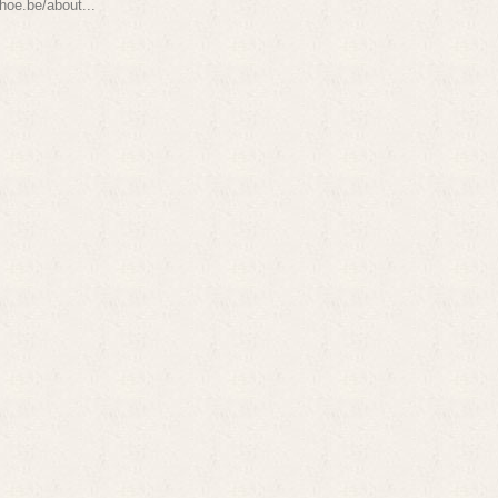
hoe.be/about
...