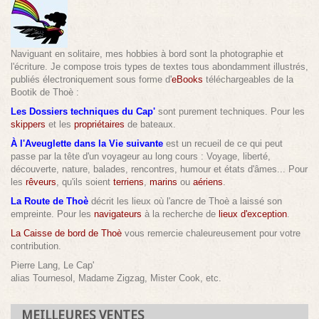
Naviguant en solitaire, mes hobbies à bord sont la photographie et
l'écriture. Je compose trois types de textes tous abondamment illustrés,
publiés électroniquement sous forme d'
eBooks
téléchargeables de la
Bootik de Thoè :
Les Dossiers techniques du Cap'
sont purement techniques. Pour les
skippers
et les
propriétaires
de bateaux.
À l'Aveuglette dans la Vie suivante
est un recueil de ce qui peut
passe par la tête d'un voyageur au long cours : Voyage, liberté,
découverte, nature, balades, rencontres, humour et états d'âmes... Pour
les
rêveurs
, qu'ils soient
terriens
,
marins
ou
aériens
.
La Route de Thoè
décrit les lieux où l'ancre de Thoè a laissé son
empreinte. Pour les
navigateurs
à la recherche de
lieux d'exception
.
La Caisse de bord de Thoè
vous remercie chaleureusement pour votre
contribution.
Pierre Lang, Le Cap'
alias Tournesol, Madame Zigzag, Mister Cook, etc.
MEILLEURES VENTES