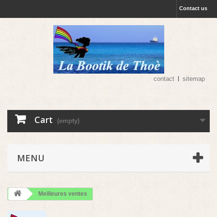
Contact us
contact
sitemap
Cart
(empty)
MENU
Meilleures ventes