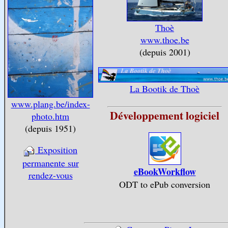
Thoè
www.thoe.be
(depuis 2001)
La Bootik de Thoè
www.plang.be/index-
Développement logiciel
photo.htm
(depuis 1951)
Exposition
permanente sur
eBookWorkflow
rendez-vous
ODT to ePub conversion