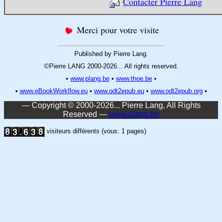
Contacter Pierre Lang
Merci pour votre visite
Published by Pierre Lang.
©Pierre LANG 2000-2026... All rights reserved.
•
www.plang.be
•
www.thoe.be
•
•
www.eBookWorkflow.eu
•
www.odt2epub.eu
•
www.odt2epub.org
•
— Copyright © 2000-2026... Pierre Lang, All Rights
Reserved —
www.plang.be
visiteurs différents (vous: 1 pages)